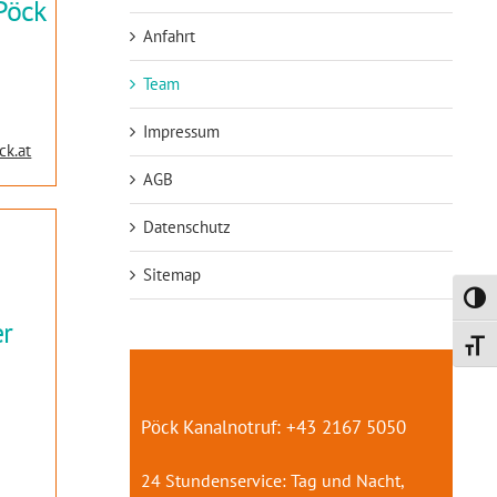
 Pöck
Anfahrt
Team
5
Impressum
ck.at
AGB
Datenschutz
Sitemap
Umsch
er
Schrif
Pöck Kanalnotruf: +43 2167 5050
24 Stundenservice: Tag und Nacht,