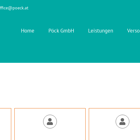
ffice@poeck.at
Home
Pöck GmbH
Leistungen
Verso